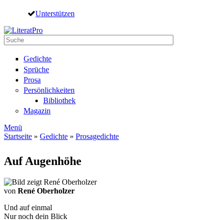
Direkt zum Inhalt
Unterstützen
Suche
Suchformular
Gedichte
Sprüche
Prosa
Persönlichkeiten
Bibliothek
Magazin
Menü
Startseite
»
Gedichte
»
Prosagedichte
Sie sind hier
Auf Augenhöhe
von
René Oberholzer
Und auf einmal
Nur noch dein Blick