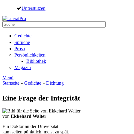
Direkt zum Inhalt
Unterstützen
Suche
Suchformular
Gedichte
Sprüche
Prosa
Persönlichkeiten
Bibliothek
Magazin
Menü
Startseite
»
Gedichte
»
Dichtung
Sie sind hier
Eine Frage der Integrität
von
Ekkehard Walter
Ein Doktor an der Universität
kam selten pünktlich, meist zu spät.