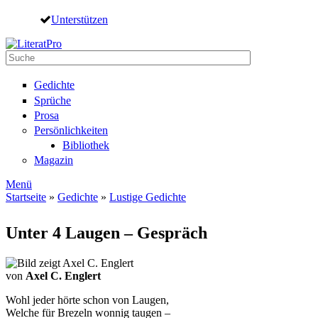
Direkt zum Inhalt
Unterstützen
Suche
Suchformular
Gedichte
Sprüche
Prosa
Persönlichkeiten
Bibliothek
Magazin
Menü
Startseite
»
Gedichte
»
Lustige Gedichte
Sie sind hier
Unter 4 Laugen – Gespräch
von
Axel C. Englert
Wohl jeder hörte schon von Laugen,
Welche für Brezeln wonnig taugen –