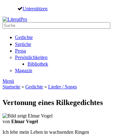
Direkt zum Inhalt
Unterstützen
Suche
Suchformular
Gedichte
Sprüche
Prosa
Persönlichkeiten
Bibliothek
Magazin
Menü
Startseite
»
Gedichte
»
Lieder / Songs
Sie sind hier
Vertonung eines Rilkegedichtes
von
Elmar Vogel
Ich lebe mein Leben in wachsenden Ringen