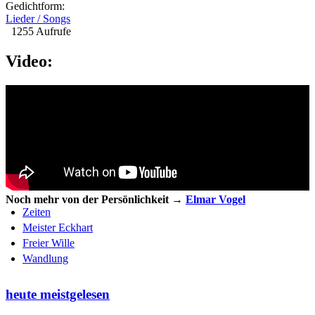
Gedichtform:
Lieder / Songs
1255 Aufrufe
Video:
Noch mehr von der Persönlichkeit →
Elmar Vogel
Zeiten
Meister Eckhart
Freier Wille
Wandlung
heute meistgelesen