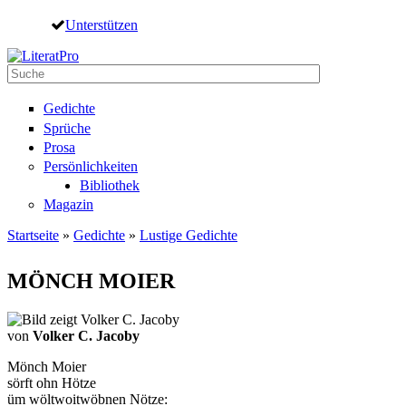
Direkt zum Inhalt
Unterstützen
Suche
Suchformular
Gedichte
Sprüche
Prosa
Persönlichkeiten
Bibliothek
Magazin
Startseite
»
Gedichte
»
Lustige Gedichte
Sie sind hier
MÖNCH MOIER
von
Volker C. Jacoby
Mönch Moier
sörft ohn Hötze
üm wöltwoitwöbnen Nötze: