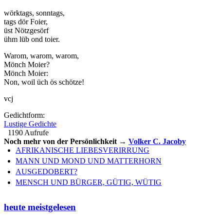
wörktags, sonntags,
tags dör Foier,
üst Nötzgesörf
ühm lüb ond toier.
Warom, warom, warom,
Mönch Moier?
Mönch Moier:
Non, woil üch ös schötze!
vcj
Gedichtform:
Lustige Gedichte
1190 Aufrufe
Noch mehr von der Persönlichkeit →
Volker C. Jacoby
AFRIKANISCHE LIEBESVERIRRUNG
MANN UND MOND UND MATTERHORN
AUSGEDOBERT?
MENSCH UND BÜRGER, GÜTIG, WÜTIG
heute meistgelesen