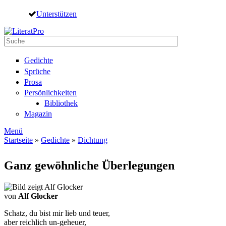
Direkt zum Inhalt
Unterstützen
Suche
Suchformular
Gedichte
Sprüche
Prosa
Persönlichkeiten
Bibliothek
Magazin
Menü
Startseite
»
Gedichte
»
Dichtung
Sie sind hier
Ganz gewöhnliche Überlegungen
von
Alf Glocker
Schatz, du bist mir lieb und teuer,
aber reichlich un-geheuer,