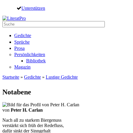
Direkt zum Inhalt
Unterstützen
Suche
Suchformular
Gedichte
Sprüche
Prosa
Persönlichkeiten
Bibliothek
Magazin
Startseite
»
Gedichte
»
Lustige Gedichte
Sie sind hier
Notabene
von
Peter H. Carlan
Nach all zu starkem Biergenuss
verstärkt sich früh der Redefluss,
dafür sinkt der Sinngehalt