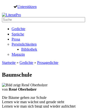
Direkt zum Inhalt
Unterstützen
Suche
Suchformular
Gedichte
Sprüche
Prosa
Persönlichkeiten
Bibliothek
Magazin
Startseite
»
Gedichte
»
Prosagedichte
Sie sind hier
Baumschule
von
René Oberholzer
Die Bäume gehen zur Schule
Lernen wie man wächst und gerade steht
Lernen wie man sich biegt und wieder aufrichtet