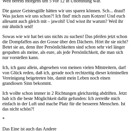
Welt bereits morgens um 5 vor 12 in Unordnung war.
Die ganze Geistesgülle hätten wir uns sparen können. Sch... drauf!
Was jucken wir uns schon?! Ich find' mich zum Kotzen! Und euch
allesamt auch gleich mit – jawohl! Und wisst ihr warum? Weil ihr
mir ähnlich seid!
Sowas wie wir hat bei uns nichts zu suchen! Das pfeifen jetzt schon
die Dompfaffen aus der Gosse über den Dächern. Hört ihr sie nicht?
Betet sie an, denn ihre Persönlichkeiten sind schon sehr viel länger
gespalten als meine, als eure, als jede Persönlichkeit, die man sich
nur vorstellen kann.
Ich, ich ganz allein, abgesehen von meinen vielen Mitstreitern, darf
von Glück reden, daß ich, gerade noch rechtzeitig dieser kriminellen
Vereinigung beigetreten bin, damit mein Leben noch einen
grandiosen Sinn bekommt.
Ich wollte schon immer in 2 Richtungen gleichzeitig abdriften. Jetzt
hab ich die beste Möglichkeit dafür gefunden: Ich zerreiße mich
einfach in der Luft und mache Platz für die besseren Menschen. Ist
das nicht schön?!
*
Das Eine ist auch das Andere