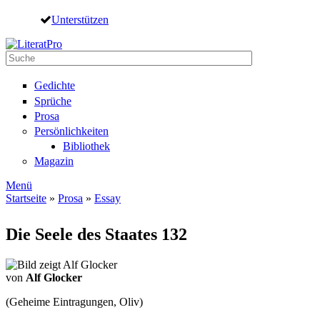
Direkt zum Inhalt
Unterstützen
Suche
Suchformular
Gedichte
Sprüche
Prosa
Persönlichkeiten
Bibliothek
Magazin
Menü
Startseite
»
Prosa
»
Essay
Sie sind hier
Die Seele des Staates 132
von
Alf Glocker
(Geheime Eintragungen, Oliv)