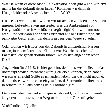
Was ist, wenn es diese blöde Reinkarnation doch gibt – und wir jetzt
nichts für die Zukunft getan haben? Kommen wir dann als
Hungerleider oder Arschlöcher auf die Welt?
Und selbst wenn nicht – wollen wir tatsächlich zulassen, daß sich zu
unseren Lebzeiten etwas ausbreitet, was die Ausbreitung von
Hungersnöten durch Arschlöcher begünstigt? Sind wir dann noch
wer? Sind wir dann noch wir? Oder sind wir nur Flüchtlinge, die,
panikartig Geld raffen, um dem Geist aus dem Wege zu gehen?
Oder wollen wir Bilder von der Zukunft in angenehmen Farben
malen, in einem Jetzt, das erfüllt ist von Wahrheitssuche und
Fantasien, die genau dorthin führen, wo es sich angenehm leben
lässt?
Angenehm für ALLE, ist hier gemeint, denn nur, wenn alle, die das
überhaupt wollen, menschenwürdig er-leben können, dann haben
wir etwas erreicht! Sollte es jemanden geben, der das nicht möchte,
dann müssen wir uns eben eingestehen, daß er zurückbleiben muss
in seinem Pfuhl, aus dem es kein Entrinnen gibt.
Den Geist aber, der viel wichtiger ist als Geld, darf das nicht weiter
tangieren – er muss seinen Weg unbeirrt in die Zukunft gehen!
Veröffentlicht / Quelle: