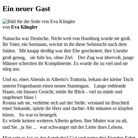
Ein neuer Gast
von
Eva Klingler
Natascha war Deutsche. Nicht weit von Hamburg wurde sie groß.
Ihr Vater, ein Seemann, weckte in ihr diese Sehnsucht nach dem
Süden. Mit knapp dreißig war ihre Ehe gescheitert, ihre Unruhe
groß genug, sie fuhr los, ohne Ziel. Der Zug war übervoll, junge
Männer scherzten ihr Komplimente. Es wurde ihr zu viel und sie
stieg aus.
Und so, eines Abends in Alberto's Trattoria, bekam der kleine Tisch
unterm Feigenbaum einen neuen Stammgast. Lange rotblonde
Haare, ein blasses Gesicht, müde ihr Blick - viel zu müde und
ungeheuer blass !
Rosina sah sie, verliebte sich auf der Stelle, verstand im Bruchteil
einer Sekunde, spürte ihr Herz und dachte: Alle müssten es klopfen
hören. So war es besiegelt.
Es würde keinen weiteren Alberto geben. Ihre Mutter war zu alt,
und Sie , ja Sie ... war schwanger mit der Liebe ihres Lebens.
Mag sein es lag an der Autobahn? Gut und gerne drei Stunden Fahrt