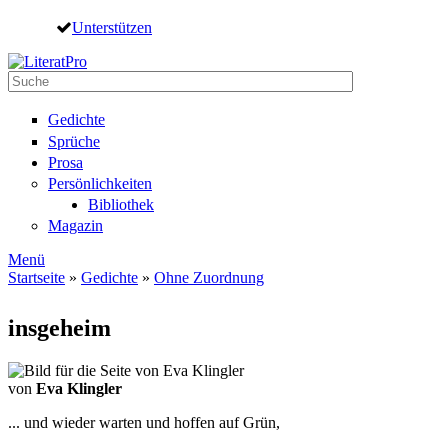
Direkt zum Inhalt
Unterstützen
Suche
Suchformular
Gedichte
Sprüche
Prosa
Persönlichkeiten
Bibliothek
Magazin
Menü
Startseite
»
Gedichte
»
Ohne Zuordnung
Sie sind hier
insgeheim
von
Eva Klingler
... und wieder warten und hoffen auf Grün,