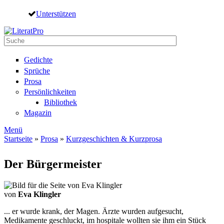
Direkt zum Inhalt
Unterstützen
Suche
Suchformular
Gedichte
Sprüche
Prosa
Persönlichkeiten
Bibliothek
Magazin
Menü
Startseite
»
Prosa
»
Kurzgeschichten & Kurzprosa
Sie sind hier
Der Bürgermeister
von
Eva Klingler
... er wurde krank, der Magen. Ärzte wurden aufgesucht,
Medikamente geschluckt, im hospitale wollten sie ihm ein Stück