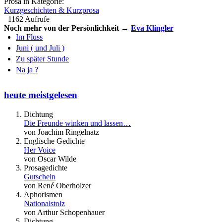
Prosa in Kategorie:
Kurzgeschichten & Kurzprosa
1162 Aufrufe
Noch mehr von der Persönlichkeit →
Eva Klingler
Im Fluss
Juni ( und Juli )
Zu später Stunde
Na ja ?
heute meistgelesen
Dichtung
Die Freunde winken und lassen…
von Joachim Ringelnatz
Englische Gedichte
Her Voice
von Oscar Wilde
Prosagedichte
Gutschein
von René Oberholzer
Aphorismen
Nationalstolz
von Arthur Schopenhauer
Dichtung