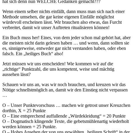
hat sich denn nun WELCHE Gedanken gemacht???
Wenn einem selber nichts einfällt, dann muss man sich nach einer
Methode umsehen, die gar keine eigenen Einfälle möglichst
würdevoll erscheinen lässt. Wir brauchen also etwas, das Furcht
verbreitet, damit wir unser Auftreten ritualisieren können!
Ein Buch muss her! Eines, von dem jeder schon mal gehört hat, aber
die meisten nicht darin gelesen haben … und wenn, dann sollten sie
es, sinnigerweise, entweder gar nicht verstanden haben, oder eben
falsch. Ein „heiliges Buch“ also!
Jetzt müssen wir uns entscheiden! Wie kommen wir auf die
„richtige“ Punktzahl, die uns kompetent, weise und mächtig
aussehen lässt?
Schauen wir uns an, was wir noch brauchen, und kreuzen wir das
Nötige schnellstmöglich an, damit wir den Einstieg nicht verpassen
…
O – Unser Punktevorschuss … machen wir getrost unser Kreuzchen
dorthin, X = 25 Punkte
O – Eine entsprechend auffallende „Würdekleidung“ = 20 Punkte
O – Dogmatisch klingende Texte, die gebetsmühlenartig wiederholt
werden können = 25 Punkte.
O – Hohes Ansehen der von uns gewählten „heiligen Schrift“ in der