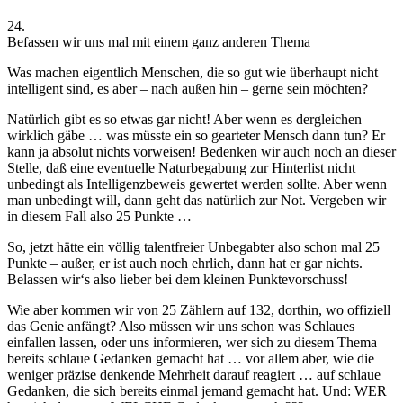
24.
Befassen wir uns mal mit einem ganz anderen Thema
Was machen eigentlich Menschen, die so gut wie überhaupt nicht
intelligent sind, es aber – nach außen hin – gerne sein möchten?
Natürlich gibt es so etwas gar nicht! Aber wenn es dergleichen
wirklich gäbe … was müsste ein so gearteter Mensch dann tun? Er
kann ja absolut nichts vorweisen! Bedenken wir auch noch an dieser
Stelle, daß eine eventuelle Naturbegabung zur Hinterlist nicht
unbedingt als Intelligenzbeweis gewertet werden sollte. Aber wenn
man unbedingt will, dann geht das natürlich zur Not. Vergeben wir
in diesem Fall also 25 Punkte …
So, jetzt hätte ein völlig talentfreier Unbegabter also schon mal 25
Punkte – außer, er ist auch noch ehrlich, dann hat er gar nichts.
Belassen wir‘s also lieber bei dem kleinen Punktevorschuss!
Wie aber kommen wir von 25 Zählern auf 132, dorthin, wo offiziell
das Genie anfängt? Also müssen wir uns schon was Schlaues
einfallen lassen, oder uns informieren, wer sich zu diesem Thema
bereits schlaue Gedanken gemacht hat … vor allem aber, wie die
weniger präzise denkende Mehrheit darauf reagiert … auf schlaue
Gedanken, die sich bereits einmal jemand gemacht hat. Und: WER