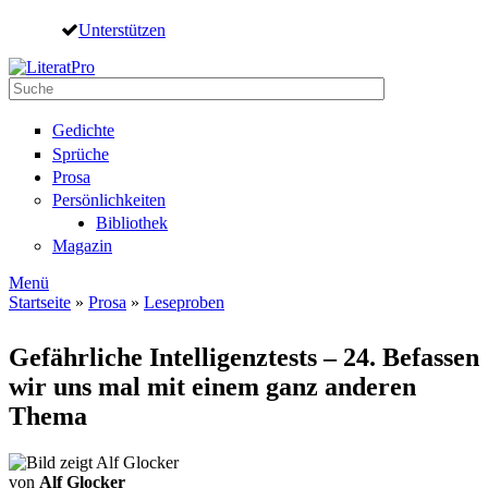
Direkt zum Inhalt
Unterstützen
Suche
Suchformular
Gedichte
Sprüche
Prosa
Persönlichkeiten
Bibliothek
Magazin
Menü
Startseite
»
Prosa
»
Leseproben
Sie sind hier
Gefährliche Intelligenztests – 24. Befassen
wir uns mal mit einem ganz anderen
Thema
von
Alf Glocker