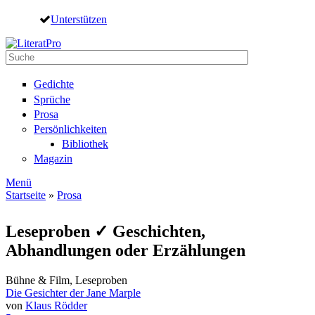
Direkt zum Inhalt
Unterstützen
Suche
Suchformular
Gedichte
Sprüche
Prosa
Persönlichkeiten
Bibliothek
Magazin
Menü
Startseite
»
Prosa
Sie sind hier
Leseproben ✓ Geschichten,
Abhandlungen oder Erzählungen
Bühne & Film, Leseproben
Die Gesichter der Jane Marple
von
Klaus Rödder