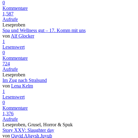
0
Kommentare
1,587
Aufrufe
Leseproben
Spa und Wellness gut – 17. Komm mit uns
von
Alf Glocker
1
Lesenswert
0
Kommentare
724
Aufrufe
Leseproben
Im Zug nach Stralsund
von
Lena Kelm
1
Lesenswert
0
Kommentare
1,376
Aufrufe
Leseproben, Grusel, Horror & Spuk
Story XXV: Slaughter day
von
Qayid Aljaysh Juyub