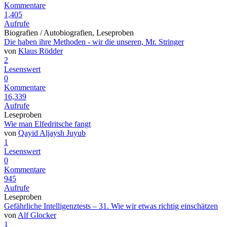
Kommentare
1,405
Aufrufe
Biografien / Autobiografien, Leseproben
Die haben ihre Methoden - wir die unseren, Mr. Stringer
von
Klaus Rödder
2
Lesenswert
0
Kommentare
16,339
Aufrufe
Leseproben
Wie man Elfedritsche fangt
von
Qayid Aljaysh Juyub
1
Lesenswert
0
Kommentare
945
Aufrufe
Leseproben
Gefährliche Intelligenztests – 31. Wie wir etwas richtig einschätzen
von
Alf Glocker
1