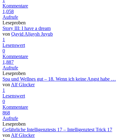
1
Kommentare
1,058
Aufrufe
Leseproben
Story III: I have a dream
von
Qayid Aljaysh Juyub
1
Lesenswert
0
Kommentare
1,887
Aufrufe
Leseproben
Spa und Wellnes gut – 18. Wenn ich keine Angst habe …
von
Alf Glocker
1
Lesenswert
0
Kommentare
868
Aufrufe
Leseproben
Gefährliche Intelligenztests 17 – Intelligenztest Trick 17
von
Alf Glocker