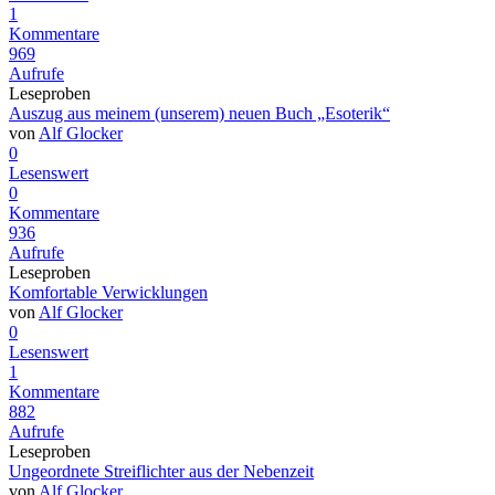
1
Kommentare
969
Aufrufe
Leseproben
Auszug aus meinem (unserem) neuen Buch „Esoterik“
von
Alf Glocker
0
Lesenswert
0
Kommentare
936
Aufrufe
Leseproben
Komfortable Verwicklungen
von
Alf Glocker
0
Lesenswert
1
Kommentare
882
Aufrufe
Leseproben
Ungeordnete Streiflichter aus der Nebenzeit
von
Alf Glocker