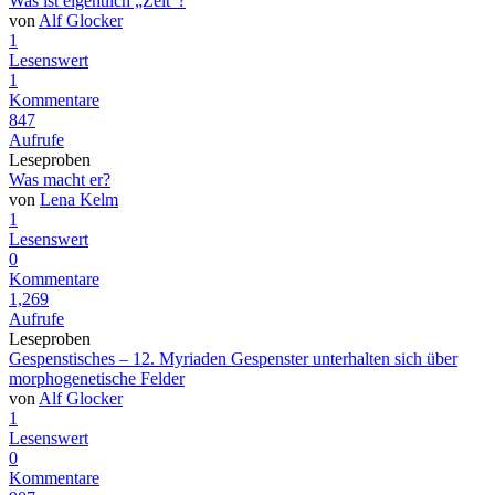
Was ist eigentlich „Zeit“?
von
Alf Glocker
1
Lesenswert
1
Kommentare
847
Aufrufe
Leseproben
Was macht er?
von
Lena Kelm
1
Lesenswert
0
Kommentare
1,269
Aufrufe
Leseproben
Gespenstisches – 12. Myriaden Gespenster unterhalten sich über
morphogenetische Felder
von
Alf Glocker
1
Lesenswert
0
Kommentare