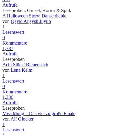
Aufrufe
Leseproben, Grusel, Horror & Spuk
A Halloween Story: Danse diable
von
Qayid Aljaysh Juyub
1
Lesenswert
0
Kommentare
1,787
Aufrufe
Leseproben
Acht Stück' Bienenstich
von
Lena Kelm
1
Lesenswert
0
Kommentare
1,336
Aufrufe
Leseproben
Miss Mutig – Das viel zu große Finale
von
Alf Glocker
1
Lesenswert