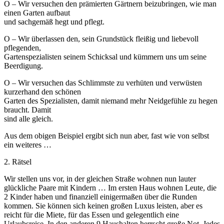
O – Wir versuchen den prämierten Gärtnern beizubringen, wie man
einen Garten aufbaut
und sachgemäß hegt und pflegt.
O – Wir überlassen den, sein Grundstück fleißig und liebevoll
pflegenden,
Gartenspezialisten seinem Schicksal und kümmern uns um seine
Beerdigung.
O – Wir versuchen das Schlimmste zu verhüten und verwüsten
kurzerhand den schönen
Garten des Spezialisten, damit niemand mehr Neidgefühle zu hegen
braucht. Damit
sind alle gleich.
Aus dem obigen Beispiel ergibt sich nun aber, fast wie von selbst
ein weiteres …
2. Rätsel
Wir stellen uns vor, in der gleichen Straße wohnen nun lauter
glückliche Paare mit Kindern … Im ersten Haus wohnen Leute, die
2 Kinder haben und finanziell einigermaßen über die Runden
kommen. Sie können sich keinen großen Luxus leisten, aber es
reicht für die Miete, für das Essen und gelegentlich eine
Urlaubsreise. In den anderen 9 Haushalten herrscht große Not. Jedes