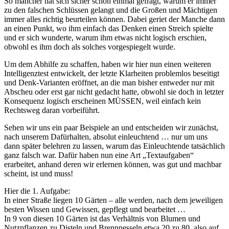
So mancher hat sich sicher schon einmal gefragt, warum er immer
zu den falschen Schlüssen gelangt und die Großen und Mächtigen
immer alles richtig beurteilen können. Dabei geriet der Manche dann
an einen Punkt, wo ihm einfach das Denken einen Streich spielte
und er sich wunderte, warum ihm etwas nicht logisch erschien,
obwohl es ihm doch als solches vorgespiegelt wurde.
Um dem Abhilfe zu schaffen, haben wir hier nun einen weiteren
Intelligenztest entwickelt, der letzte Klarheiten problemlos beseitigt
und Denk-Varianten eröffnet, an die man bisher entweder nur mit
Abscheu oder erst gar nicht gedacht hatte, obwohl sie doch in letzter
Konsequenz logisch erscheinen MÜSSEN, weil einfach kein
Rechtsweg daran vorbeiführt.
Sehen wir uns ein paar Beispiele an und entscheiden wir zunächst,
nach unserem Dafürhalten, absolut einleuchtend … nur um uns
dann später belehren zu lassen, warum das Einleuchtende tatsächlich
ganz falsch war. Dafür haben nun eine Art „Textaufgaben“
erarbeitet, anhand deren wir erlernen können, was gut und machbar
scheint, ist und muss!
Hier die 1. Aufgabe:
In einer Straße liegen 10 Gärten – alle werden, nach dem jeweiligen
besten Wissen und Gewissen, gepflegt und bearbeitet …
In 9 von diesen 10 Gärten ist das Verhältnis von Blumen und
Nutzpflanzen zu Disteln und Brennnesseln etwa 20 zu 80, also auf