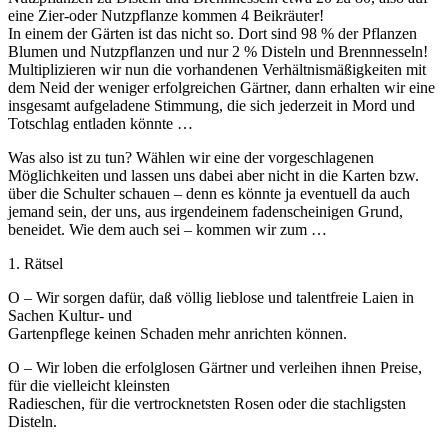
eine Zier-oder Nutzpflanze kommen 4 Beikräuter!
In einem der Gärten ist das nicht so. Dort sind 98 % der Pflanzen
Blumen und Nutzpflanzen und nur 2 % Disteln und Brennnesseln!
Multiplizieren wir nun die vorhandenen Verhältnismäßigkeiten mit
dem Neid der weniger erfolgreichen Gärtner, dann erhalten wir eine
insgesamt aufgeladene Stimmung, die sich jederzeit in Mord und
Totschlag entladen könnte …
Was also ist zu tun? Wählen wir eine der vorgeschlagenen
Möglichkeiten und lassen uns dabei aber nicht in die Karten bzw.
über die Schulter schauen – denn es könnte ja eventuell da auch
jemand sein, der uns, aus irgendeinem fadenscheinigen Grund,
beneidet. Wie dem auch sei – kommen wir zum …
1. Rätsel
O – Wir sorgen dafür, daß völlig lieblose und talentfreie Laien in
Sachen Kultur- und
Gartenpflege keinen Schaden mehr anrichten können.
O – Wir loben die erfolglosen Gärtner und verleihen ihnen Preise,
für die vielleicht kleinsten
Radieschen, für die vertrocknetsten Rosen oder die stachligsten
Disteln.