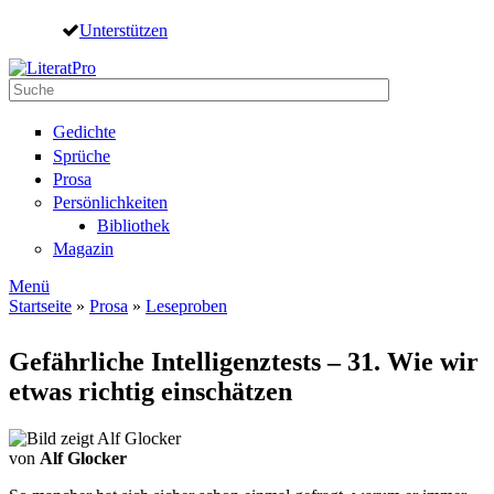
Direkt zum Inhalt
Unterstützen
Suche
Suchformular
Gedichte
Sprüche
Prosa
Persönlichkeiten
Bibliothek
Magazin
Menü
Startseite
»
Prosa
»
Leseproben
Sie sind hier
Gefährliche Intelligenztests – 31. Wie wir
etwas richtig einschätzen
von
Alf Glocker