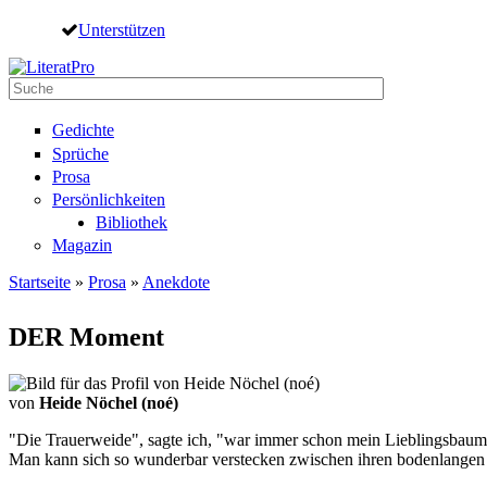
Direkt zum Inhalt
Unterstützen
Suche
Suchformular
Gedichte
Sprüche
Prosa
Persönlichkeiten
Bibliothek
Magazin
Startseite
»
Prosa
»
Anekdote
Sie sind hier
DER Moment
von
Heide Nöchel (noé)
"Die Trauerweide", sagte ich, "war immer schon mein Lieblingsbaum,
Man kann sich so wunderbar verstecken zwischen ihren bodenlangen 