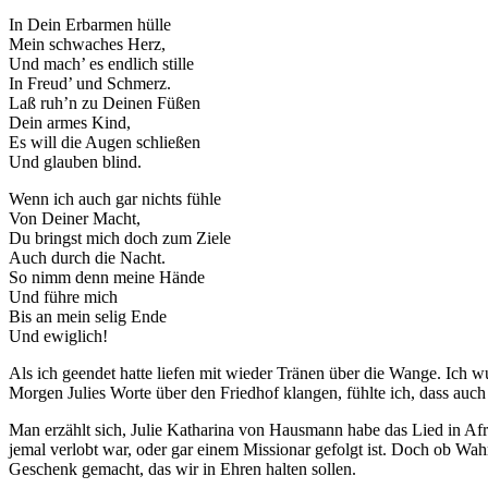
In Dein Erbarmen hülle
Mein schwaches Herz,
Und mach’ es endlich stille
In Freud’ und Schmerz.
Laß ruh’n zu Deinen Füßen
Dein armes Kind,
Es will die Augen schließen
Und glauben blind.
Wenn ich auch gar nichts fühle
Von Deiner Macht,
Du bringst mich doch zum Ziele
Auch durch die Nacht.
So nimm denn meine Hände
Und führe mich
Bis an mein selig Ende
Und ewiglich!
Als ich geendet hatte liefen mit wieder Tränen über die Wange. Ich wu
Morgen Julies Worte über den Friedhof klangen, fühlte ich, dass auc
Man erzählt sich, Julie Katharina von Hausmann habe das Lied in Afr
jemal verlobt war, oder gar einem Missionar gefolgt ist. Doch ob Wa
Geschenk gemacht, das wir in Ehren halten sollen.