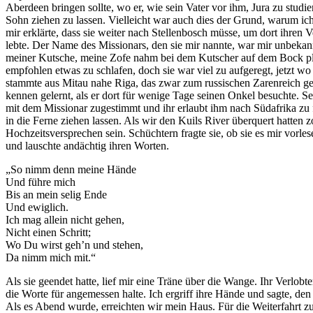
Aberdeen bringen sollte, wo er, wie sein Vater vor ihm, Jura zu stud
Sohn ziehen zu lassen. Vielleicht war auch dies der Grund, warum ich
mir erklärte, dass sie weiter nach Stellenbosch müsse, um dort ihren V
lebte. Der Name des Missionars, den sie mir nannte, war mir unbekann
meiner Kutsche, meine Zofe nahm bei dem Kutscher auf dem Bock platz
empfohlen etwas zu schlafen, doch sie war viel zu aufgeregt, jetzt 
stammte aus Mitau nahe Riga, das zwar zum russischen Zarenreich ge
kennen gelernt, als er dort für wenige Tage seinen Onkel besuchte. Se
mit dem Missionar zugestimmt und ihr erlaubt ihm nach Südafrika zu f
in die Ferne ziehen lassen. Als wir den Kuils River überquert hatten zo
Hochzeitsversprechen sein. Schüchtern fragte sie, ob sie es mir vorle
und lauschte andächtig ihren Worten.
„So nimm denn meine Hände
Und führe mich
Bis an mein selig Ende
Und ewiglich.
Ich mag allein nicht gehen,
Nicht einen Schritt;
Wo Du wirst geh’n und stehen,
Da nimm mich mit.“
Als sie geendet hatte, lief mir eine Träne über die Wange. Ihr Verlob
die Worte für angemessen halte. Ich ergriff ihre Hände und sagte, de
Als es Abend wurde, erreichten wir mein Haus. Für die Weiterfahrt z