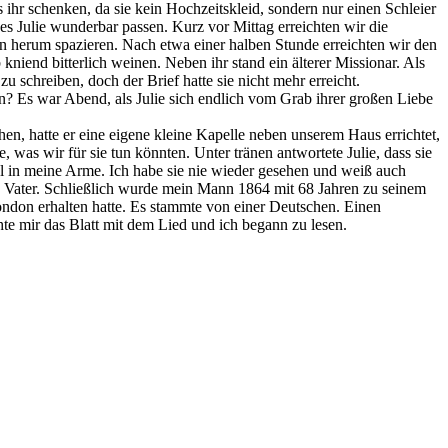
 ihr schenken, da sie kein Hochzeitskleid, sondern nur einen Schleier
s Julie wunderbar passen. Kurz vor Mittag erreichten wir die
 herum spazieren. Nach etwa einer halben Stunde erreichten wir den
kniend bitterlich weinen. Neben ihr stand ein älterer Missionar. Als
u schreiben, doch der Brief hatte sie nicht mehr erreicht.
en? Es war Abend, als Julie sich endlich vom Grab ihrer großen Liebe
, hatte er eine eigene kleine Kapelle neben unserem Haus errichtet,
e, was wir für sie tun könnten. Unter tränen antwortete Julie, dass sie
mal in meine Arme. Ich habe sie nie wieder gesehen und weiß auch
n Vater. Schließlich wurde mein Mann 1864 mit 68 Jahren zu seinem
London erhalten hatte. Es stammte von einer Deutschen. Einen
chte mir das Blatt mit dem Lied und ich begann zu lesen.