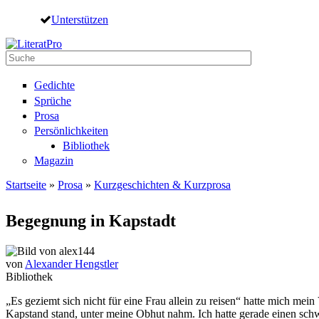
Direkt zum Inhalt
Unterstützen
Suche
Suchformular
Gedichte
Sprüche
Prosa
Persönlichkeiten
Bibliothek
Magazin
Startseite
»
Prosa
»
Kurzgeschichten & Kurzprosa
Sie sind hier
Begegnung in Kapstadt
von
Alexander Hengstler
Bibliothek
„Es geziemt sich nicht für eine Frau allein zu reisen“ hatte mich mei
Kapstand stand, unter meine Obhut nahm. Ich hatte gerade einen sch