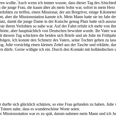
ieren wollte. Auch wenn ich immer wusste, dass dieser Tag des Abschie
 die junge Frau, die kaum älter als mein Sohn war, sofort in mein Herz
erlobten zu treffen, einen Missionar, der am Bergriver, einige Kilomete
t, aber die Missionsstation kannte ich. Mein Mann hatte sie im Jahr de
, damit die junge Dame in der Kutsche genug Platz hatte sich auszust
wo sie ihrem Verlobten so nahe war. Auf der Fahrt erfuhr ich mehr von
hörte, aber hauptsächlich von Deutschen bewohnt wurde. Ihr Vater war 
it diesem Tag schickten die beiden sich Briefe und als Julie im Frühja
olgen. Ich konnte den Schmerz des Vaters, seine Tochter gehen zu lass
g, Julie vorsichtig einen kleinen Zettel aus der Tasche und erklärte, das
sen dürfe. Gerne willigte ich ein. Durch den Kontakt mit holländischen
ter durfte sich glücklich schätzen, so eine Frau gefunden zu haben. Juli
n Tränen nahe, dass es wunderschöne Worte seien.
ur Missionsstation war es zu spät, darum nahmen mein Mann und ich Ju