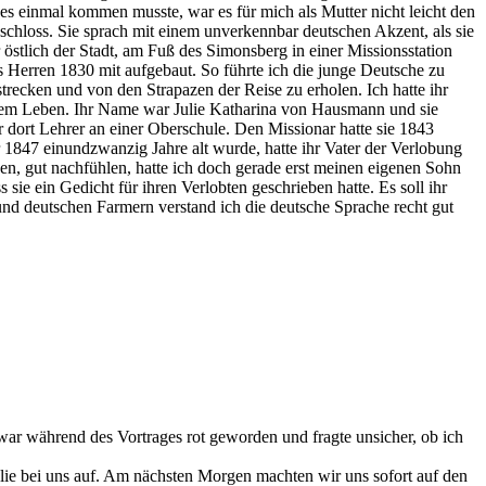
des einmal kommen musste, war es für mich als Mutter nicht leicht den
 schloss. Sie sprach mit einem unverkennbar deutschen Akzent, als sie
r östlich der Stadt, am Fuß des Simonsberg in einer Missionsstation
s Herren 1830 mit aufgebaut. So führte ich die junge Deutsche zu
recken und von den Strapazen der Reise zu erholen. Ich hatte ihr
 ihrem Leben. Ihr Name war Julie Katharina von Hausmann und sie
dort Lehrer an einer Oberschule. Den Missionar hatte sie 1843
hr 1847 einundzwanzig Jahre alt wurde, hatte ihr Vater der Verlobung
en, gut nachfühlen, hatte ich doch gerade erst meinen eigenen Sohn
s sie ein Gedicht für ihren Verlobten geschrieben hatte. Es soll ihr
 und deutschen Farmern verstand ich die deutsche Sprache recht gut
e war während des Vortrages rot geworden und fragte unsicher, ob ich
lie bei uns auf. Am nächsten Morgen machten wir uns sofort auf den