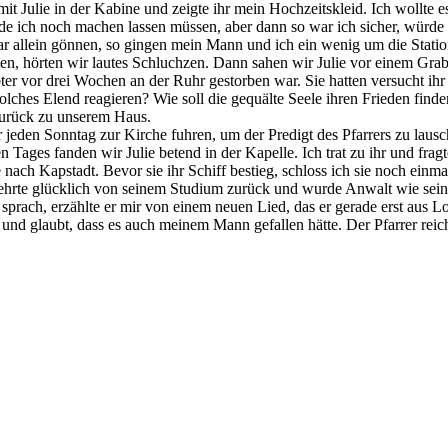
 Julie in der Kabine und zeigte ihr mein Hochzeitskleid. Ich wollte es
e ich noch machen lassen müssen, aber dann so war ich sicher, würde e
 allein gönnen, so gingen mein Mann und ich ein wenig um die Station
en, hörten wir lautes Schluchzen. Dann sahen wir Julie vor einem Grab 
ter vor drei Wochen an der Ruhr gestorben war. Sie hatten versucht ihr z
lches Elend reagieren? Wie soll die gequälte Seele ihren Frieden find
zurück zu unserem Haus.
n Sonntag zur Kirche fuhren, um der Predigt des Pfarrers zu lauschen
 Tages fanden wir Julie betend in der Kapelle. Ich trat zu ihr und fragt
 nach Kapstadt. Bevor sie ihr Schiff bestieg, schloss ich sie noch ein
 kehrte glücklich von seinem Studium zurück und wurde Anwalt wie sei
sprach, erzählte er mir von einem neuen Lied, das er gerade erst aus 
ön und glaubt, dass es auch meinem Mann gefallen hätte. Der Pfarrer rei