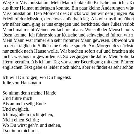
Weg zur Missionsstation. Mein Mann lenkte die Kutsche und ich saß mit
aus ihrer Heimat mitbringen konnte. Ein paar kleine Änderungen würd
Missionsstation. Den Moment des Glücks wollten wir dem jungen Paar
Friedhof der Mission, der etwas außerhalb lag. Als wir uns ihm nähert
wir näher kam, ging er uns entgegen und berichtete, dass Julies verlob
Manchmal reicht Weinen einfach nicht aus. Wie soll der Mensch auf so
lösen konnte. Ich führte sie zur Kutsche und schweigend fuhren wir 
Mein Mann war immer ein sehr frommer Mann gewesen. Obwohl wir jede
in der er täglich in Stille seine Gebete sprach. Am Morgen des nächsten
nur zurück nach Hause wolle. Wir brachen sofort auf und brachten sie
nicht, was aus ihr geworden ist. So vergingen die Jahre. Mein Sohn
Herrn gerufen. Als ich am Tag vor seiner Beerdigung mit dem Pfarrer 
englischen Text gebe es leider noch nicht, aber er findet es sehr sch
Ich will Dir folgen, wo Du hingehst.
Julie von Hausmann
So nimm denn meine Hände
Und führe mich
Bis an mein selig Ende
Und ewiglich.
Ich mag allein nicht gehen,
Nicht einen Schritt;
Wo Du wirst geh’n und stehen,
Da nimm mich mit.