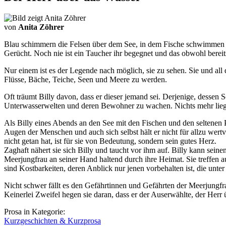
von
Anita Zöhrer
Blau schimmern die Felsen über dem See, in dem Fische schwimmen und
Gerücht. Noch nie ist ein Taucher ihr begegnet und das obwohl berei
Nur einem ist es der Legende nach möglich, sie zu sehen. Sie und all 
Flüsse, Bäche, Teiche, Seen und Meere zu werden.
Oft träumt Billy davon, dass er dieser jemand sei. Derjenige, dessen
Unterwasserwelten und deren Bewohner zu wachen. Nichts mehr lie
Als Billy eines Abends an den See mit den Fischen und den seltenen P
Augen der Menschen und auch sich selbst hält er nicht für allzu wert
nicht getan hat, ist für sie von Bedeutung, sondern sein gutes Herz.
Zaghaft nähert sie sich Billy und taucht vor ihm auf. Billy kann sein
Meerjungfrau an seiner Hand haltend durch ihre Heimat. Sie treffen 
sind Kostbarkeiten, deren Anblick nur jenen vorbehalten ist, die unt
Nicht schwer fällt es den Gefährtinnen und Gefährten der Meerjungfrau
Keinerlei Zweifel hegen sie daran, dass er der Auserwählte, der Herr 
Prosa in Kategorie:
Kurzgeschichten & Kurzprosa