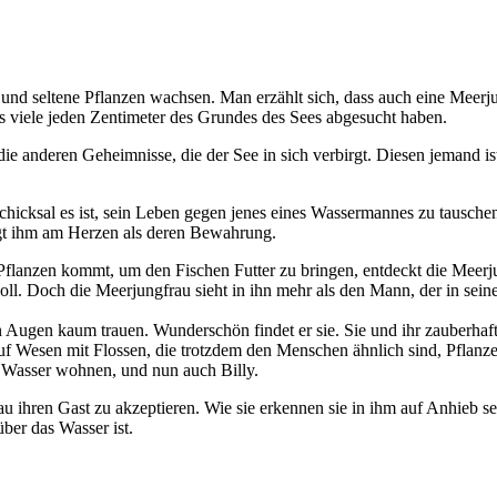
 seltene Pflanzen wachsen. Man erzählt sich, dass auch eine Meerjungf
ts viele jeden Zentimeter des Grundes des Sees abgesucht haben.
die anderen Geheimnisse, die der See in sich verbirgt. Diesen jemand is
 Schicksal es ist, sein Leben gegen jenes eines Wassermannes zu tausc
gt ihm am Herzen als deren Bewahrung.
flanzen kommt, um den Fischen Futter zu bringen, entdeckt die Meerjun
voll. Doch die Meerjungfrau sieht in ihn mehr als den Mann, der in sein
en Augen kaum trauen. Wunderschön findet er sie. Sie und ihr zauberhaf
auf Wesen mit Flossen, die trotzdem den Menschen ähnlich sind, Pflan
er Wasser wohnen, und nun auch Billy.
 ihren Gast zu akzeptieren. Wie sie erkennen sie in ihm auf Anhieb sei
über das Wasser ist.