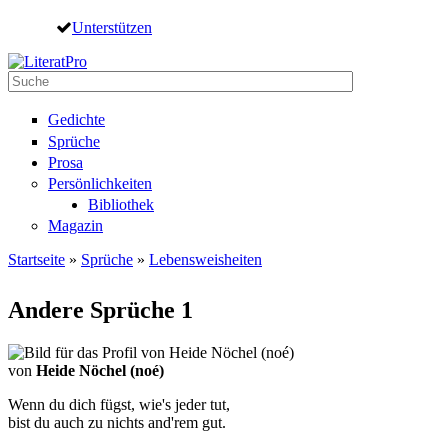
Direkt zum Inhalt
Unterstützen
Suche
Suchformular
Gedichte
Sprüche
Prosa
Persönlichkeiten
Bibliothek
Magazin
Startseite
»
Sprüche
»
Lebensweisheiten
Sie sind hier
Andere Sprüche 1
von
Heide Nöchel (noé)
Wenn du dich fügst, wie's jeder tut,
bist du auch zu nichts and'rem gut.