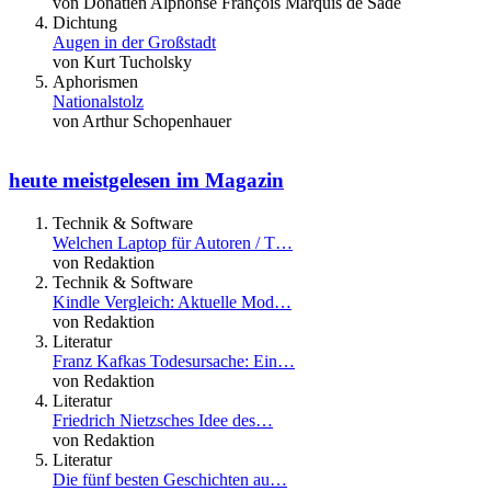
von Donatien Alphonse François Marquis de Sade
Dichtung
Augen in der Großstadt
von Kurt Tucholsky
Aphorismen
Nationalstolz
von Arthur Schopenhauer
heute meistgelesen im Magazin
Technik & Software
Welchen Laptop für Autoren / T…
von Redaktion
Technik & Software
Kindle Vergleich: Aktuelle Mod…
von Redaktion
Literatur
Franz Kafkas Todesursache: Ein…
von Redaktion
Literatur
Friedrich Nietzsches Idee des…
von Redaktion
Literatur
Die fünf besten Geschichten au…