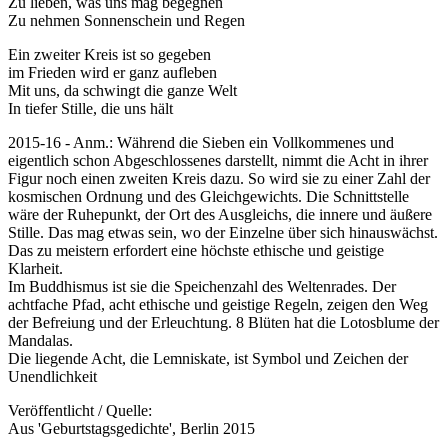
Zu lieben, was uns mag begegnen
Zu nehmen Sonnenschein und Regen
Ein zweiter Kreis ist so gegeben
im Frieden wird er ganz aufleben
Mit uns, da schwingt die ganze Welt
In tiefer Stille, die uns hält
2015-16 - Anm.: Während die Sieben ein Vollkommenes und
eigentlich schon Abgeschlossenes darstellt, nimmt die Acht in ihrer
Figur noch einen zweiten Kreis dazu. So wird sie zu einer Zahl der
kosmischen Ordnung und des Gleichgewichts. Die Schnittstelle
wäre der Ruhepunkt, der Ort des Ausgleichs, die innere und äußere
Stille. Das mag etwas sein, wo der Einzelne über sich hinauswächst.
Das zu meistern erfordert eine höchste ethische und geistige
Klarheit.
Im Buddhismus ist sie die Speichenzahl des Weltenrades. Der
achtfache Pfad, acht ethische und geistige Regeln, zeigen den Weg
der Befreiung und der Erleuchtung. 8 Blüten hat die Lotosblume der
Mandalas.
Die liegende Acht, die Lemniskate, ist Symbol und Zeichen der
Unendlichkeit
Veröffentlicht / Quelle:
Aus 'Geburtstagsgedichte', Berlin 2015