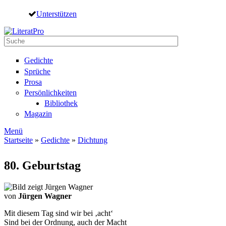
Direkt zum Inhalt
Unterstützen
Suche
Suchformular
Gedichte
Sprüche
Prosa
Persönlichkeiten
Bibliothek
Magazin
Menü
Startseite
»
Gedichte
»
Dichtung
Sie sind hier
80. Geburtstag
von
Jürgen Wagner
Mit diesem Tag sind wir bei ‚acht‘
Sind bei der Ordnung, auch der Macht