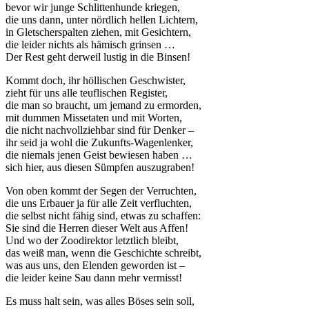
bevor wir junge Schlittenhunde kriegen,
die uns dann, unter nördlich hellen Lichtern,
in Gletscherspalten ziehen, mit Gesichtern,
die leider nichts als hämisch grinsen …
Der Rest geht derweil lustig in die Binsen!
Kommt doch, ihr höllischen Geschwister,
zieht für uns alle teuflischen Register,
die man so braucht, um jemand zu ermorden,
mit dummen Missetaten und mit Worten,
die nicht nachvollziehbar sind für Denker –
ihr seid ja wohl die Zukunfts-Wagenlenker,
die niemals jenen Geist bewiesen haben …
sich hier, aus diesen Sümpfen auszugraben!
Von oben kommt der Segen der Verruchten,
die uns Erbauer ja für alle Zeit verfluchten,
die selbst nicht fähig sind, etwas zu schaffen:
Sie sind die Herren dieser Welt aus Affen!
Und wo der Zoodirektor letztlich bleibt,
das weiß man, wenn die Geschichte schreibt,
was aus uns, den Elenden geworden ist –
die leider keine Sau dann mehr vermisst!
Es muss halt sein, was alles Böses sein soll,