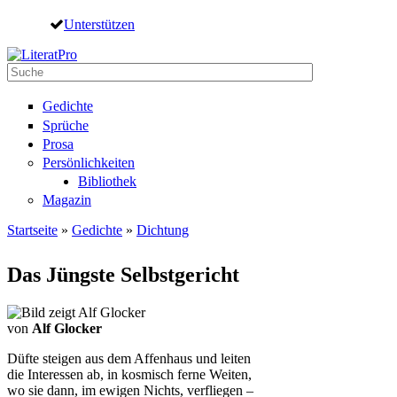
Direkt zum Inhalt
Unterstützen
Suche
Suchformular
Gedichte
Sprüche
Prosa
Persönlichkeiten
Bibliothek
Magazin
Startseite
»
Gedichte
»
Dichtung
Sie sind hier
Das Jüngste Selbstgericht
von
Alf Glocker
Düfte steigen aus dem Affenhaus und leiten
die Interessen ab, in kosmisch ferne Weiten,
wo sie dann, im ewigen Nichts, verfliegen –