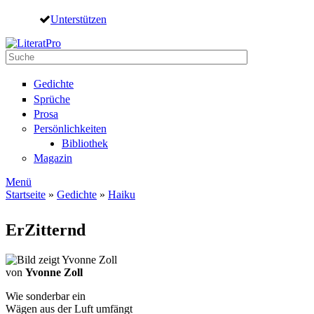
Direkt zum Inhalt
Unterstützen
Suche
Suchformular
Gedichte
Sprüche
Prosa
Persönlichkeiten
Bibliothek
Magazin
Menü
Startseite
»
Gedichte
»
Haiku
Sie sind hier
ErZitternd
von
Yvonne Zoll
Wie sonderbar ein
Wägen aus der Luft umfängt