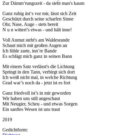
Zur Dämm‘rungszeit - da sieht man's kaum
Ganz ruhig äst‘s vor mir, lässt sich Zeit
Geschützt durch seine scharfen Sinne
Ohr, Nase, Auge - stets bereit
N u n wittert’s etwas - und hält inne!
Voll Anmut steht's am Waldesrande
Schaut mich mit großen Augen an
Ich fühle zarte, inn’re Bande
Es schlägt mich ganz in seinen Bann
Mit einem Satz verlässt's die Lichtung
Springt in den Tann, verbirgt sich dort
Ich weiß nicht mal, in welche Richtung
Grad war’s noch da - jetzt ist es fort
Ganz friedvoll ist’s in mir geworden
Wir haben uns still angeschaut
Mit Neugier, Scheu - und etwas Sorgen
Ein sanftes Wesen ist uns traut
2019
Gedichtform: