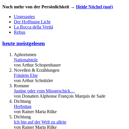
Noch mehr von der Persönlichkeit →
Heide Nöchel (noé)
Ungesagtes
Der Hoffnung Licht
La Bocca della Veritá
Rebus
heute meistgelesen
Aphorismen
Nationalstolz
von Arthur Schopenhauer
Novellen & Erzählungen
Fräulein Else
von Arthur Schnitzler
Romane
Justine oder vom Missgeschick…
von Donatien Alphonse François Marquis de Sade
Dichtung
Herbsttag
von Rainer Maria Rilke
Dichtung
Ich bin auf der Welt zu allein
von Rainer Maria Rilke