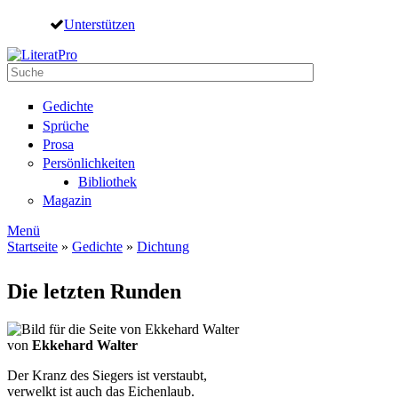
Direkt zum Inhalt
Unterstützen
Suche
Suchformular
Gedichte
Sprüche
Prosa
Persönlichkeiten
Bibliothek
Magazin
Menü
Startseite
»
Gedichte
»
Dichtung
Sie sind hier
Die letzten Runden
von
Ekkehard Walter
Der Kranz des Siegers ist verstaubt,
verwelkt ist auch das Eichenlaub.