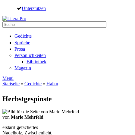
Direkt zum Inhalt
Unterstützen
Suche
Suchformular
Gedichte
Sprüche
Prosa
Persönlichkeiten
Bibliothek
Magazin
Menü
Startseite
»
Gedichte
»
Haiku
Sie sind hier
Herbstgespinste
von
Marie Mehrfeld
erstarrt gefächertes
Nadelholz, Zwischenlicht,