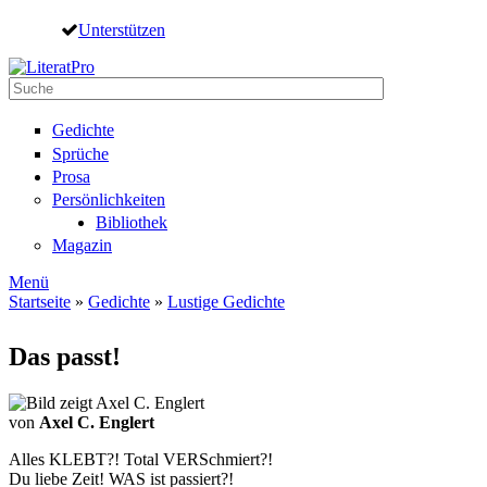
Direkt zum Inhalt
Unterstützen
Suche
Suchformular
Gedichte
Sprüche
Prosa
Persönlichkeiten
Bibliothek
Magazin
Menü
Startseite
»
Gedichte
»
Lustige Gedichte
Sie sind hier
Das passt!
von
Axel C. Englert
Alles KLEBT?! Total VERSchmiert?!
Du liebe Zeit! WAS ist passiert?!