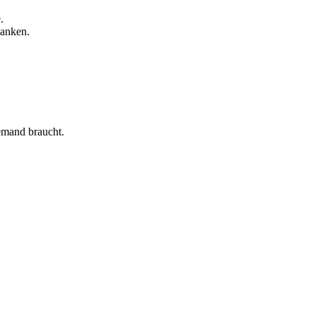
.
danken.
niemand braucht.