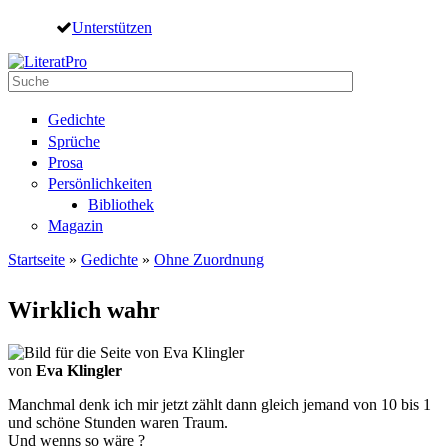
Direkt zum Inhalt
Unterstützen
Suche
Suchformular
Gedichte
Sprüche
Prosa
Persönlichkeiten
Bibliothek
Magazin
Startseite
»
Gedichte
»
Ohne Zuordnung
Sie sind hier
Wirklich wahr
von
Eva Klingler
Manchmal denk ich mir jetzt zählt dann gleich jemand von 10 bis 1
und schöne Stunden waren Traum.
Und wenns so wäre ?