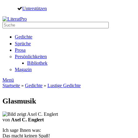
Direkt zum Inhalt
Unterstützen
Suche
Suchformular
Gedichte
Sprüche
Prosa
Persönlichkeiten
Bibliothek
Magazin
Menü
Startseite
»
Gedichte
»
Lustige Gedichte
Sie sind hier
Glasmusik
von
Axel C. Englert
Ich sage Ihnen was:
Das macht keinen Spaß!