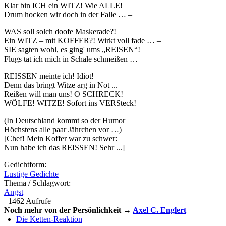
Klar bin ICH ein WITZ! Wie ALLE!
Drum hocken wir doch in der Falle … –
WAS soll solch doofe Maskerade?!
Ein WITZ – mit KOFFER?! Wirkt voll fade … –
SIE sagten wohl, es ging' ums „REISEN“!
Flugs tat ich mich in Schale schmeißen … –
REISSEN meinte ich! Idiot!
Denn das bringt Witze arg in Not ...
Reißen will man uns! O SCHRECK!
WÖLFE! WITZE! Sofort ins VERSteck!
(In Deutschland kommt so der Humor
Höchstens alle paar Jährchen vor …)
[Chef! Mein Koffer war zu schwer:
Nun habe ich das REISSEN! Sehr ...]
Gedichtform:
Lustige Gedichte
Thema / Schlagwort:
Angst
1462 Aufrufe
Noch mehr von der Persönlichkeit →
Axel C. Englert
Die Ketten-Reaktion