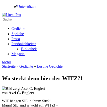
Direkt zum Inhalt
Unterstützen
Suche
Suchformular
Gedichte
Sprüche
Prosa
Persönlichkeiten
Bibliothek
Magazin
Menü
Startseite
»
Gedichte
»
Lustige Gedichte
Sie sind hier
Wo steckt denn hier der WITZ?!
von
Axel C. Englert
WIE hängen SIE in ihrem Sitz?!
Mann! SIE sind ja wohl ein WITZ! –