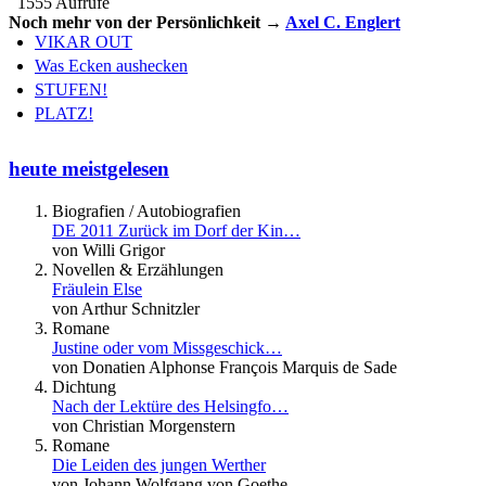
1555 Aufrufe
Noch mehr von der Persönlichkeit →
Axel C. Englert
VIKAR OUT
Was Ecken aushecken
STUFEN!
PLATZ!
heute meistgelesen
Biografien / Autobiografien
DE 2011 Zurück im Dorf der Kin…
von Willi Grigor
Novellen & Erzählungen
Fräulein Else
von Arthur Schnitzler
Romane
Justine oder vom Missgeschick…
von Donatien Alphonse François Marquis de Sade
Dichtung
Nach der Lektüre des Helsingfo…
von Christian Morgenstern
Romane
Die Leiden des jungen Werther
von Johann Wolfgang von Goethe