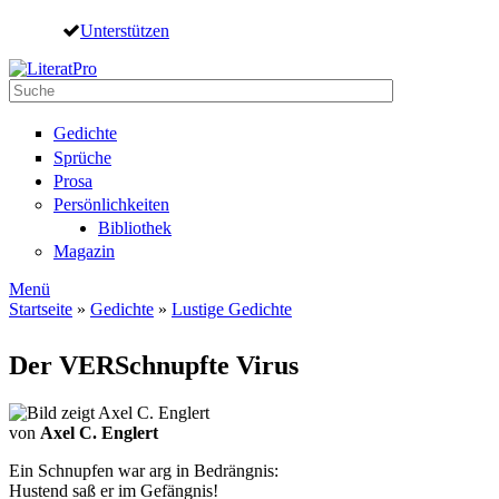
Direkt zum Inhalt
Unterstützen
Suche
Suchformular
Gedichte
Sprüche
Prosa
Persönlichkeiten
Bibliothek
Magazin
Menü
Startseite
»
Gedichte
»
Lustige Gedichte
Sie sind hier
Der VERSchnupfte Virus
von
Axel C. Englert
Ein Schnupfen war arg in Bedrängnis:
Hustend saß er im Gefängnis!