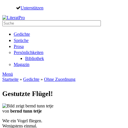
Direkt zum Inhalt
Unterstützen
Suche
Suchformular
Gedichte
Sprüche
Prosa
Persönlichkeiten
Bibliothek
Magazin
Menü
Startseite
»
Gedichte
»
Ohne Zuordnung
Sie sind hier
Gestutzte Flügel!
von
bernd tunn tetje
Wie ein Vogel fliegen.
Wenigstens einmal.