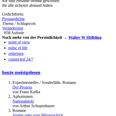
wir sind einsame fremde geworden
die alle sicheren abstand halten
Gedichtform:
Prosagedichte
Thema / Schlagwort:
Veränderung
858 Aufrufe
Noch mehr von der Persönlichkeit →
Walter W Hölbling
point of view
pulse of life
zeitreisen
connected 24/7
heute meistgelesen
Experimentelles / Sonderfälle, Romane
Der Prozess
von Franz Kafka
Aphorismen
Nationalstolz
von Arthur Schopenhauer
Romane
Justine oder vom Missgeschick…