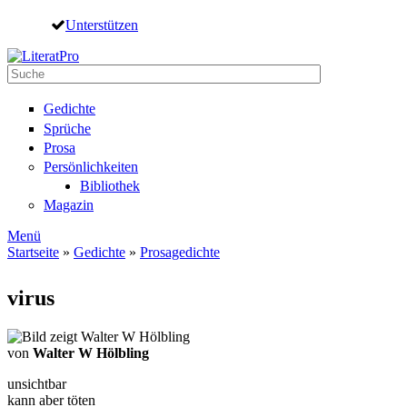
Direkt zum Inhalt
Unterstützen
Suche
Suchformular
Gedichte
Sprüche
Prosa
Persönlichkeiten
Bibliothek
Magazin
Menü
Startseite
»
Gedichte
»
Prosagedichte
Sie sind hier
virus
von
Walter W Hölbling
unsichtbar
kann aber töten