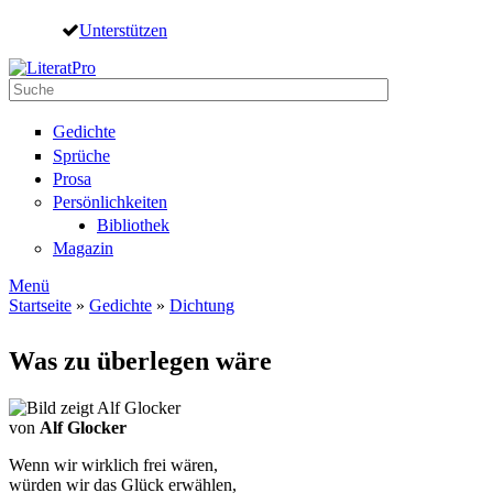
Direkt zum Inhalt
Unterstützen
Suche
Suchformular
Gedichte
Sprüche
Prosa
Persönlichkeiten
Bibliothek
Magazin
Menü
Startseite
»
Gedichte
»
Dichtung
Sie sind hier
Was zu überlegen wäre
von
Alf Glocker
Wenn wir wirklich frei wären,
würden wir das Glück erwählen,