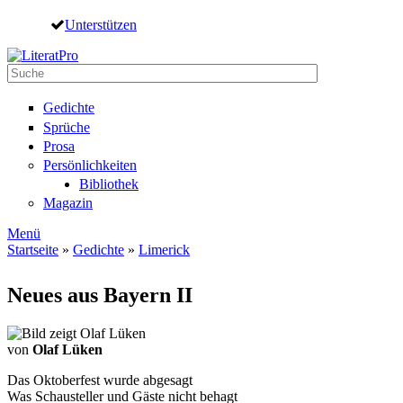
Direkt zum Inhalt
Unterstützen
Suche
Suchformular
Gedichte
Sprüche
Prosa
Persönlichkeiten
Bibliothek
Magazin
Menü
Startseite
»
Gedichte
»
Limerick
Sie sind hier
Neues aus Bayern II
von
Olaf Lüken
Das Oktoberfest wurde abgesagt
Was Schausteller und Gäste nicht behagt