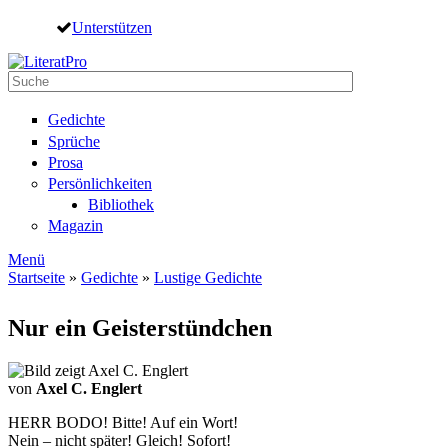
Direkt zum Inhalt
Unterstützen
Suche
Suchformular
Gedichte
Sprüche
Prosa
Persönlichkeiten
Bibliothek
Magazin
Menü
Startseite
»
Gedichte
»
Lustige Gedichte
Sie sind hier
Nur ein Geisterstündchen
von
Axel C. Englert
HERR BODO! Bitte! Auf ein Wort!
Nein – nicht später! Gleich! Sofort!