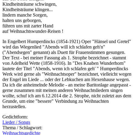
Kindheitsträume schwingen,
Kindheitsträume klingen...
lindern manche Sorgen,
halten uns geborgen,
führen uns mit zarter Hand
auf Weihnachtswunder-Reisen !
In Engelbert Humperdincks (1854-1921) Oper "Hänsel und Gretel"
wird das Wiegenlied "Abends will ich schlafen geh'n"
("Abendsegen" genannt) als Duett für Frauenstimmen gesungen.
Der Text - bei meiner Fassung als 1. Strophe bezeichnet - stammt
von Adelheid Wette (1858-1916). In "Des Knaben Wunderhorn"
lautete der Titel "Abends, wenn ich schlafen geh' " Humperdincks
Werk wird gerne als "Weihnachtsoper" bezeichnet, vielleicht wegen
der Engel im Liede ... oder der Lebkuchen am Hexenhause wegen.
Da ich die anheimelnde Melodie - an meine Baritonlage angepasst -
gerne zusammen mit meinen anderen Weihnachtsliedern singen
wollte, schuf ich am 6.12.2014 die 2. Strophe, nicht zuletzt aus dem
Grunde, um eine "bessere" Verbindung zu Weihnachten
herzustellen.
Gedichtform:
Lieder / Songs
Thema / Schlagwort:
Weihnachtsgedichte