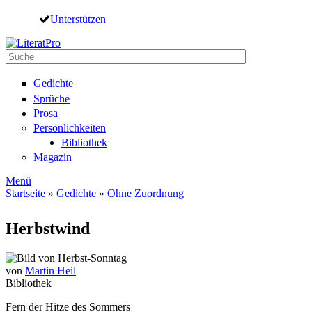
Direkt zum Inhalt
Unterstützen
Suche
Suchformular
Gedichte
Sprüche
Prosa
Persönlichkeiten
Bibliothek
Magazin
Menü
Startseite
»
Gedichte
»
Ohne Zuordnung
Sie sind hier
Herbstwind
von
Martin Heil
Bibliothek
Fern der Hitze des Sommers