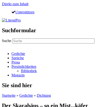
Direkt zum Inhalt
Unterstützen
Suchformular
Suche
Gedichte
Sprüche
Prosa
Persönlichkeiten
Bibliothek
Magazin
Sie sind hier
Startseite
»
Gedichte
»
Dichtung
Der Skarabäus – so ein Mist...käfer