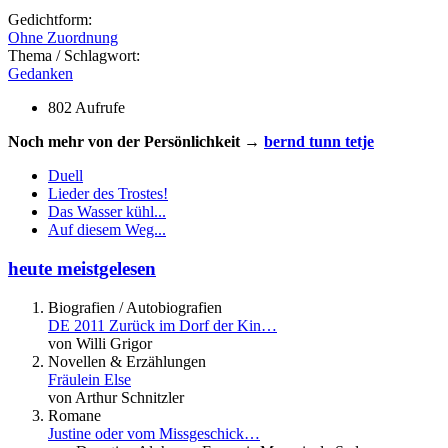
Gedichtform:
Ohne Zuordnung
Thema / Schlagwort:
Gedanken
802 Aufrufe
Noch mehr von der Persönlichkeit →
bernd tunn tetje
Duell
Lieder des Trostes!
Das Wasser kühl...
Auf diesem Weg...
heute meistgelesen
Biografien / Autobiografien
DE 2011 Zurück im Dorf der Kin…
von Willi Grigor
Novellen & Erzählungen
Fräulein Else
von Arthur Schnitzler
Romane
Justine oder vom Missgeschick…