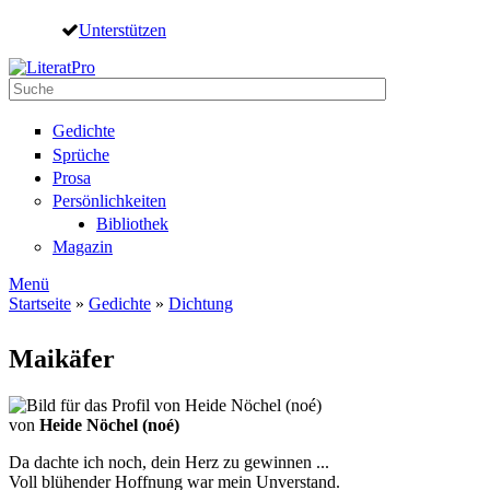
Direkt zum Inhalt
Unterstützen
Suche
Suchformular
Gedichte
Sprüche
Prosa
Persönlichkeiten
Bibliothek
Magazin
Menü
Startseite
»
Gedichte
»
Dichtung
Sie sind hier
Maikäfer
von
Heide Nöchel (noé)
Da dachte ich noch, dein Herz zu gewinnen ...
Voll blühender Hoffnung war mein Unverstand.