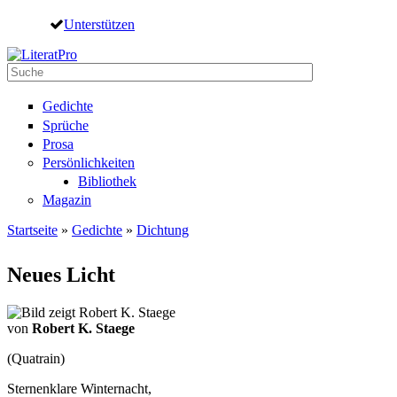
Direkt zum Inhalt
Unterstützen
Suche
Suchformular
Gedichte
Sprüche
Prosa
Persönlichkeiten
Bibliothek
Magazin
Startseite
»
Gedichte
»
Dichtung
Sie sind hier
Neues Licht
von
Robert K. Staege
(Quatrain)
Sternenklare Winternacht,