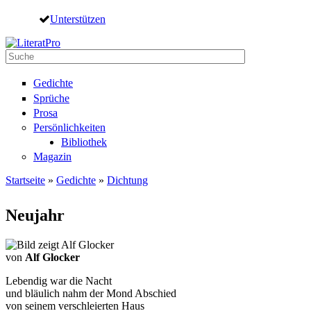
Direkt zum Inhalt
Unterstützen
Suche
Suchformular
Gedichte
Sprüche
Prosa
Persönlichkeiten
Bibliothek
Magazin
Startseite
»
Gedichte
»
Dichtung
Sie sind hier
Neujahr
von
Alf Glocker
Lebendig war die Nacht
und bläulich nahm der Mond Abschied
von seinem verschleierten Haus