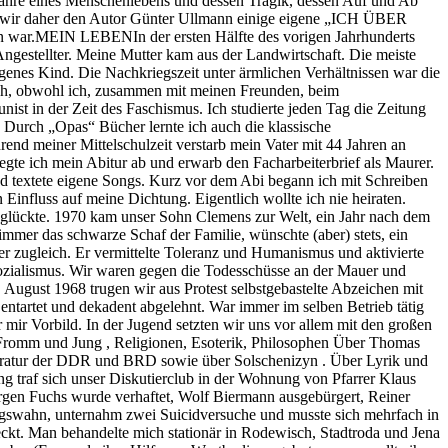
0 Jahre eines Menschenlebens und dessen Tragik, dessen Auf und Ab
ssen wir daher den Autor Günter Ullmann einige eigene „ICH ÜBER
gen war.MEIN LEBENIn der ersten Hälfte des vorigen Jahrhunderts
Angestellter. Meine Mutter kam aus der Landwirtschaft. Die meiste
genes Kind. Die Nachkriegszeit unter ärmlichen Verhältnissen war die
mich, obwohl ich, zusammen mit meinen Freunden, beim
t in der Zeit des Faschismus. Ich studierte jeden Tag die Zeitung
. Durch „Opas“ Bücher lernte ich auch die klassische
end meiner Mittelschulzeit verstarb mein Vater mit 44 Jahren an
legte ich mein Abitur ab und erwarb den Facharbeiterbrief als Maurer.
 textete eigene Songs. Kurz vor dem Abi begann ich mit Schreiben
 Einfluss auf meine Dichtung. Eigentlich wollte ich nie heiraten.
runglückte. 1970 kam unser Sohn Clemens zur Welt, ein Jahr nach dem
mmer das schwarze Schaf der Familie, wünschte (aber) stets, ein
r zugleich. Er vermittelte Toleranz und Humanismus und aktivierte
Sozialismus. Wir waren gegen die Todesschüsse an der Mauer und
August 1968 trugen wir aus Protest selbstgebastelte Abzeichen mit
ntartet und dekadent abgelehnt. War immer im selben Betrieb tätig
 mir Vorbild. In der Jugend setzten wir uns vor allem mit den großen
, Fromm und Jung , Religionen, Esoterik, Philosophen Über Thomas
teratur der DDR und BRD sowie über Solschenizyn . Über Lyrik und
g traf sich unser Diskutierclub in der Wohnung von Pfarrer Klaus
ürgen Fuchs wurde verhaftet, Wolf Biermann ausgebürgert, Reiner
ngswahn, unternahm zwei Suicidversuche und musste sich mehrfach in
t. Man behandelte mich stationär in Rodewisch, Stadtroda und Jena