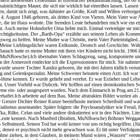
üchtern anbietender Lebenslauf in öffentlicher Bekanntmachung, der 6
cksalsträchtigen Mauer, die sich nie wirklich hat einreißen lassen. La
n, damit sich zeigt, was dahinter an Größe, Kraft und Willen verbor
m 4. August 1946 geboren, als drittes Kind von Vieren. Mein Vater war 
lie, die im Haus wohnte. Die fremden Leute behandelten mich wie ein ei
icht. Auch meine Hohndorfer Oma liebte mich. Einmal verteidigte sie 
htigkeitssinn. Der „Barth-Opa“ erzählte aus seinem Leben als Kommunis
sweg zu helfen. Meine Mutter war Christin, mein Vater Parteimitglied.
. Meine Lieblingsfächer waren Erdkunde, Deutsch und Geschichte. Währ
 Danach hatte es meine Mutter mit ihren vier Kindern nicht leicht. 1966 
 MuNBoesche).Ich übernahm Vaters Schlagzeug, sang, komponierte und
n der Armeezeit entdeckte ich die Expressionisten für mich. Sie nahmen
r wurde unsere Tochter Xandra geboren, die mit drei Jahren tödlich ve
 und Gelenkspezialist. Meine Schwester heiratete einen Arzt. Ich war i
öhme kennen. Er wurde geliebt und verehrt. Er war Erzieher und Lehre
 hat. Unser Vorbild war Dubcek. Wir hofften auf einen demokratischen 
eme ein- oder ausgesperrt wurden. Nach dem Einmarsch in Prag am 21. 
ftet.Ich arbeitete auf dem Bau. Meine abstrakten Bilder wurden als .e
 Greizer Dichter Reiner Kunze beeinflusste meinen Schreibstil und war
ialismus auseinander. Später folgten: die Psychoanalytiker wie Freud
, Rilke, Celan und viele andere diskutierten wir in den Nächten. Li
junge Leute kennen. Nach Manfred (Ibrahim, MuNBoesche) Böhmes Weggan
Selbstmord. Seinen Tod hat wohl keiner von uns richtig begriffen. (J
denen er psychisch nicht mehr gewachsen war. Er litt unter Verfolgu
ähne ziehen, in dem Glauben, in meinem Mund wären „Wanzen“ versteck