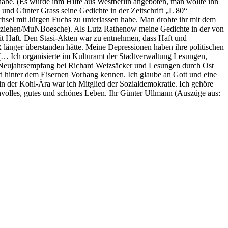
abe. (Es wurde ihm Hilfe aus Westberlin angeboten, man wollte ihn
und Günter Grass seine Gedichte in der Zeitschrift „L 80“
chsel mit Jürgen Fuchs zu unterlassen habe. Man drohte ihr mit dem
r entziehen/MuNBoesche). Als Lutz Rathenow meine Gedichte in der von
aft. Den Stasi-Akten war zu entnehmen, dass Haft und
länger überstanden hätte. Meine Depressionen haben ihre politischen
… Ich organisierte im Kulturamt der Stadtverwaltung Lesungen,
r Neujahrsempfang bei Richard Weizsäcker und Lesungen durch Ost
d hinter dem Eisernen Vorhang kennen. Ich glaube an Gott und eine
– in der Kohl-Ära war ich Mitglied der Sozialdemokratie. Ich gehöre
nnvolles, gutes und schönes Leben. Ihr Günter Ullmann (Auszüge aus: