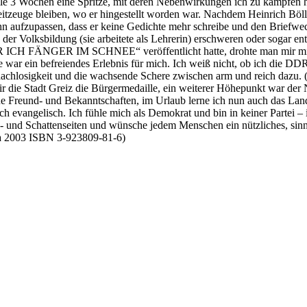
lle 3 Wochen eine Spritze, mit deren Nebenwirkungen ich zu kämpfen h
eitzeuge bleiben, wo er hingestellt worden war. Nachdem Heinrich Böll 
ihn aufzupassen, dass er keine Gedichte mehr schreibe und den Briefwe
in der Volksbildung (sie arbeitete als Lehrerin) erschweren oder soga
CH FÄNGER IM SCHNEE“ veröffentlicht hatte, drohte man mir mit H
r ein befreiendes Erlebnis für mich. Ich weiß nicht, ob ich die DDR 
achlosigkeit und die wachsende Schere zwischen arm und reich dazu. (
ir die Stadt Greiz die Bürgermedaille, ein weiterer Höhepunkt war de
e Freund- und Bekanntschaften, im Urlaub lerne ich nun auch das Lan
ich evangelisch. Ich fühle mich als Demokrat und bin in keiner Partei 
en- und Schattenseiten und wünsche jedem Menschen ein nützliches, si
a 2003 ISBN 3-923809-81-6)