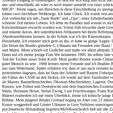
Arbeiten Eingang in Anthologien. So liest ein sich karg und recht n
um- und einschließt, als wäre es noch immer umstellt von einer schi
MICH“ -Worte sagen, um Breschen in diese Einschließung zu sprenge
tobten zwei furchtbare Weltkriege. Ich hatte Glück. Ich wurde erst a
Zeit verbrachte ich mit „Tante Barth“ und „Opa“, einer Arbeiterfami
schönste Zeit meines Lebens. Ich lebte im Paradies und wusste es n
Kirschenklauen erwischt worden war. Schon früh erwachte mein Gerec
und träumte davon, den unterdrückten Afrikanern bei ihrem Befreiung
Abenteurerliteratur kennen. In der Schule war ich der Klassenkasper
Herzinfarkt. Ich erinnere mich gern an ihn, er hatte so gütige Augen.
(Im Strom der Beatles gründete G.Ullmann mit Freunden eine Band /
und Malen. Meist schrieb ich Gedichte und malte vor allem abstrakt. I
Dann traf ich meine jetzige Frau Wir heirateten 1969. Im selben Jah
Tod der Tochter unser Sohn Kyrill. Mein großer Bruder wurde Chirurg
guter Mensch zu sein . 1968 lernten meine Freunde und ich Ibrahim B
uns zum Widerstand. Später erfuhren wir, dass er uns auch verraten
protestierten dagegen, dass im Staat der Arbeiter und Bauern Unbequ
der Fahne der CSSR an den Jacken, ich wurde auf dem Tanzboden verha
als Maurer, Baustellenschreiber, Ökonom Mischerfahrer, Lagerist. Der
Russen, wie Tolstoi und Dostojewski und dem französischen Existenz
Mann, Hermann Hesse, Stefan Zweig, Lion Feuchtwanger, Franz Kafka
Malerei erarbeitete ich mir einen Überblick. lernte ich kritische 
Böhme. Mein jüngerer Bruder Gerhard beging im Alter von 23 Jahren 
Kunze weggeekelt und Günter Ullmann in Gera Verhören unterzogen, 
psychiatrische Behandlung begeben/MuNBoesche)Ich ließ mir alle Z