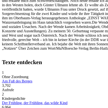
und erklärte mich zum Schwerbeschädigten. Noch heute erhalte ich a
in den Westen holen, doch Günter Ullmann lehnte ab. Er wollte als Z
veröffentlicht hatten, wurde Ullmanns Frau unter Druck gesetzt, auf 
Sorgerechtsentzug für die zwei Kinder und würde ihr ihre Tätigkeit 
ihm im Oberbaum-Verlag herausgegebenen Anthologie „EINST WAR I
Wanzenanbringung im Haus tatsächlich vorgesehen waren.Die Wende wa
und sozialen Ursachen. Nach der Wende kamen Arbeitslosigkeit, Obd
Konzerte und Ausstellungen). Zu meinem 50. Geburtstag verpasste m
und West und sogar nach Österreich. Nach der Wende schloss ich neu
friedvolle, gerechte Welt – ich bin in keiner Kirche (in der DDR war 
keinem Schriftstellerverband an. Ich bejahe die Welt mit ihren Sonn
„Notizen“ Über Zeichen zum Wort/MuNBoesche-Verlag Berlin-Haif
Texte entdecken
1
Ohne Zuordnung
Am Fuß des Berges
3,702
Aufrufe
2
Kindergedichte
Der Frühling, der Frühling, das wilde Kind
6,064