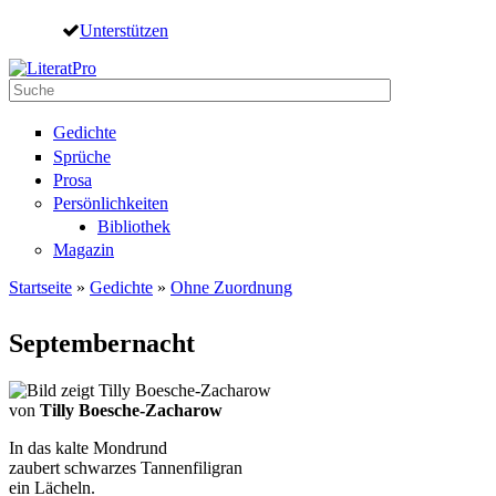
Direkt zum Inhalt
Unterstützen
Suche
Suchformular
Gedichte
Sprüche
Prosa
Persönlichkeiten
Bibliothek
Magazin
Startseite
»
Gedichte
»
Ohne Zuordnung
Sie sind hier
Septembernacht
von
Tilly Boesche-Zacharow
In das kalte Mondrund
zaubert schwarzes Tannenfiligran
ein Lächeln.