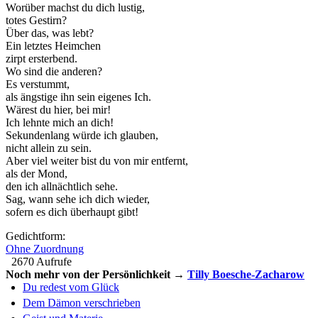
Worüber machst du dich lustig,
totes Gestirn?
Über das, was lebt?
Ein letztes Heimchen
zirpt ersterbend.
Wo sind die anderen?
Es verstummt,
als ängstige ihn sein eigenes Ich.
Wärest du hier, bei mir!
Ich lehnte mich an dich!
Sekundenlang würde ich glauben,
nicht allein zu sein.
Aber viel weiter bist du von mir entfernt,
als der Mond,
den ich allnächtlich sehe.
Sag, wann sehe ich dich wieder,
sofern es dich überhaupt gibt!
Gedichtform:
Ohne Zuordnung
2670 Aufrufe
Noch mehr von der Persönlichkeit →
Tilly Boesche-Zacharow
Du redest vom Glück
Dem Dämon verschrieben