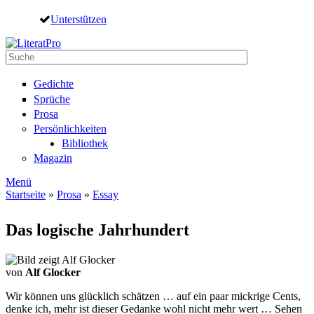
Direkt zum Inhalt
Unterstützen
Suche
Suchformular
Gedichte
Sprüche
Prosa
Persönlichkeiten
Bibliothek
Magazin
Menü
Startseite
»
Prosa
»
Essay
Sie sind hier
Das logische Jahrhundert
von
Alf Glocker
Wir können uns glücklich schätzen … auf ein paar mickrige Cents,
denke ich, mehr ist dieser Gedanke wohl nicht mehr wert … Sehen