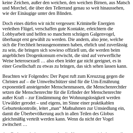
keine Zeichen, außer den weichen, den weichen Birnen, aus Matsch
und Morchel, die über den Tellerrand genau so weit hinaussehen,
wie der Einäugige unter den Blinden.
Doch eines dürfen wir nicht vergessen: Kriminelle Energien
verleihen Flügel, verschaffen gute Kontakte, erleichtern die
Lobbyarbeit und helfen so manchem schrägen Galgenvogel,
überhaupt erst gewählt zu werden. Die andern, also jene, welche
sich die Frechheit herausgenommen haben, ehrlich und zuverlässig
zu sein, die bringen sich sowieso offiziell um, die werden beim
angeblichen Drogenkonsum erwischt, die sind auf verwerfliche
Weise heterosexuell … also eben leider gar nicht geeignet, es in
einer Gesellschaft zu etwas zu bringen, das sich sehen lassen kann.
Beachten wir Folgendes: Der Papst ruft zum Kreuzzug gegen die
Christen auf – die Umweltschützer sind für die Um-Ernährung
exponentiell ansteigender Menschenmassen, die Menschenrechtler
setzen die Menschenrechte für die Erfinder der Menschenrechte
außer Kraft – zur Eindämmung der Wohnungslosigkeit werden
Urwälder gerodet – und eigens, im Sinne einer praktikablen
Geburtenkontrolle, leitet „man“ Maßnahmen zur Umsiedlung ein,
damit die Überbevölkerung auch in allen Teilen des Globus
gleichmäßig verteilt werden kann. Wenn da nicht der Vogel
zwitschert …