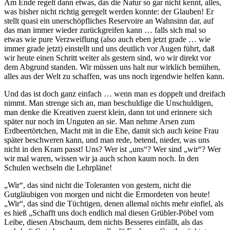
Am Ende regelt dann etwas, das die Natur so gar nicht kennt, alles,
was bisher nicht richtig geregelt werden konnte: der Glauben! Er
stellt quasi ein unerschöpfliches Reservoire an Wahnsinn dar, auf
das man immer wieder zurückgreifen kann … falls sich mal so
etwas wie pure Verzweiflung (also auch eben jetzt grade … wie
immer grade jetzt) einstellt und uns deutlich vor Augen führt, daß
wir heute einen Schritt weiter als gestern sind, wo wir direkt vor
dem Abgrund standen. Wir müssen uns halt nur wirklich bemühen,
alles aus der Welt zu schaffen, was uns noch irgendwie helfen kann.
Und das ist doch ganz einfach … wenn man es doppelt und dreifach
nimmt. Man strenge sich an, man beschuldige die Unschuldigen,
man denke die Kreativen zuerst klein, dann tot und erinnere sich
später nur noch im Unguten an sie. Man nehme Arsen zum
Erdbeertörtchen, Macht mit in die Ehe, damit sich auch keine Frau
später beschweren kann, und man rede, betend, nieder, was uns
nicht in den Kram passt! Uns? Wer ist „uns“? Wer sind „wir“? Wer
wir mal waren, wissen wir ja auch schon kaum noch. In den
Schulen wechseln die Lehrpläne!
„Wir“, das sind nicht die Toleranten von gestern, nicht die
Gutgläubigen von morgen und nicht die Ermordeten von heute!
„Wir“, das sind die Tüchtigen, denen allemal nichts mehr einfiel, als
es hieß „Schafft uns doch endlich mal diesen Grübler-Pöbel vom
Leibe, diesen Abschaum, dem nichts Besseres einfällt, als das