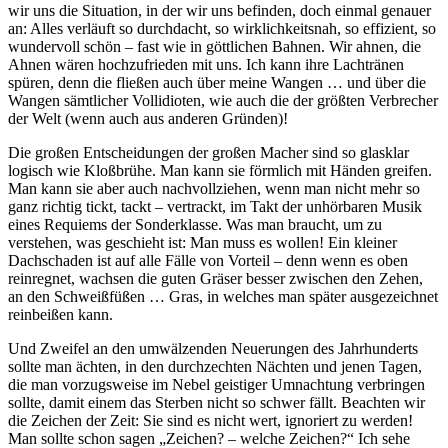
wir uns die Situation, in der wir uns befinden, doch einmal genauer
an: Alles verläuft so durchdacht, so wirklichkeitsnah, so effizient, so
wundervoll schön – fast wie in göttlichen Bahnen. Wir ahnen, die
Ahnen wären hochzufrieden mit uns. Ich kann ihre Lachtränen
spüren, denn die fließen auch über meine Wangen … und über die
Wangen sämtlicher Vollidioten, wie auch die der größten Verbrecher
der Welt (wenn auch aus anderen Gründen)!
Die großen Entscheidungen der großen Macher sind so glasklar
logisch wie Kloßbrühe. Man kann sie förmlich mit Händen greifen.
Man kann sie aber auch nachvollziehen, wenn man nicht mehr so
ganz richtig tickt, tackt – vertrackt, im Takt der unhörbaren Musik
eines Requiems der Sonderklasse. Was man braucht, um zu
verstehen, was geschieht ist: Man muss es wollen! Ein kleiner
Dachschaden ist auf alle Fälle von Vorteil – denn wenn es oben
reinregnet, wachsen die guten Gräser besser zwischen den Zehen,
an den Schweißfüßen … Gras, in welches man später ausgezeichnet
reinbeißen kann.
Und Zweifel an den umwälzenden Neuerungen des Jahrhunderts
sollte man ächten, in den durchzechten Nächten und jenen Tagen,
die man vorzugsweise im Nebel geistiger Umnachtung verbringen
sollte, damit einem das Sterben nicht so schwer fällt. Beachten wir
die Zeichen der Zeit: Sie sind es nicht wert, ignoriert zu werden!
Man sollte schon sagen „Zeichen? – welche Zeichen?“ Ich sehe