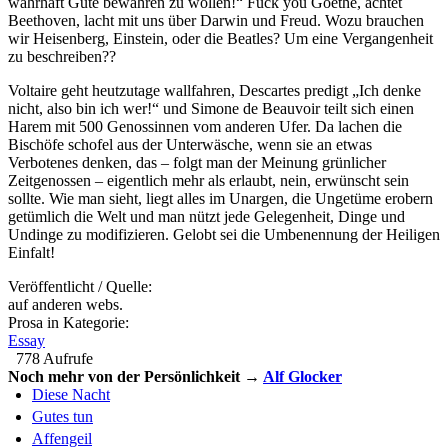
wahrhaft Gute bewahren zu wollen!“ Fuck you Goethe, ächtet
Beethoven, lacht mit uns über Darwin und Freud. Wozu brauchen
wir Heisenberg, Einstein, oder die Beatles? Um eine Vergangenheit
zu beschreiben??
Voltaire geht heutzutage wallfahren, Descartes predigt „Ich denke
nicht, also bin ich wer!“ und Simone de Beauvoir teilt sich einen
Harem mit 500 Genossinnen vom anderen Ufer. Da lachen die
Bischöfe schofel aus der Unterwäsche, wenn sie an etwas
Verbotenes denken, das – folgt man der Meinung grünlicher
Zeitgenossen – eigentlich mehr als erlaubt, nein, erwünscht sein
sollte. Wie man sieht, liegt alles im Unargen, die Ungetüme erobern
getümlich die Welt und man nützt jede Gelegenheit, Dinge und
Undinge zu modifizieren. Gelobt sei die Umbenennung der Heiligen
Einfalt!
Veröffentlicht / Quelle:
auf anderen webs.
Prosa in Kategorie:
Essay
778 Aufrufe
Noch mehr von der Persönlichkeit →
Alf Glocker
Diese Nacht
Gutes tun
Affengeil