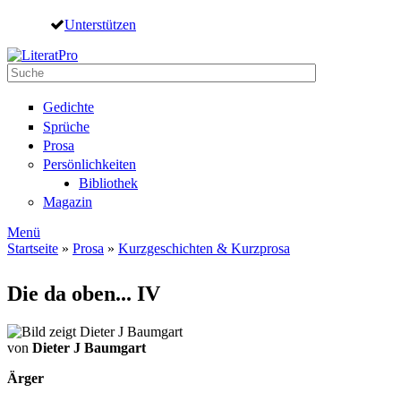
Direkt zum Inhalt
Unterstützen
Suche
Suchformular
Gedichte
Sprüche
Prosa
Persönlichkeiten
Bibliothek
Magazin
Menü
Startseite
»
Prosa
»
Kurzgeschichten & Kurzprosa
Sie sind hier
Die da oben... IV
von
Dieter J Baumgart
Ärger