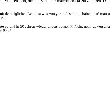
ren Mächten steht, die nichts mit dem materiellen Dasein zu haben. Das
ie mit dem täglichen Leben sowas von gar nichts zu tun haben, daß m
.B.
heute so und in 50 Jahren wieder anders vorgeht?! Nein, nein, da versch
e Brot!