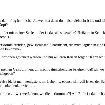
a dann frag ich mich: „Ja, wer bist denn du – also vielmehr ich“, und 
Kopf?
oder mit meiner Seele – oder ist das alles dasselbe? Heißt mein Schicks
gebnis?
r dominierenden, gewissenlosen Staatsmacht, die mich täglich in eine
echen bekomme?
Hormonen gesteuert werden und nur äußeren Reizen folgen? Kann ich v
n meinen Geist dringen, um mich dahingehend zu belehren, daß ich vor a
nachgeben?
 Weise bleibt man wenigstens am Leben … ebenso sinnvoll ist es, der Sc
h denke denken viele …
zu hören … wer weiß denn, wo die herkommen?! Am Ende ist da noch ei