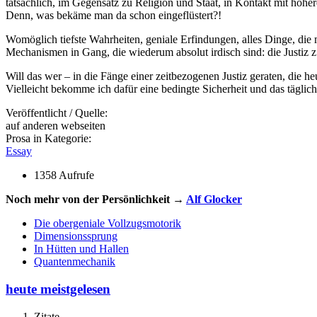
tatsächlich, im Gegensatz zu Religion und Staat, in Kontakt mit höhe
Denn, was bekäme man da schon eingeflüstert?!
Womöglich tiefste Wahrheiten, geniale Erfindungen, alles Dinge, d
Mechanismen in Gang, die wiederum absolut irdisch sind: die Justiz z
Will das wer – in die Fänge einer zeitbezogenen Justiz geraten, die 
Vielleicht bekomme ich dafür eine bedingte Sicherheit und das täglich
Veröffentlicht / Quelle:
auf anderen webseiten
Prosa in Kategorie:
Essay
1358 Aufrufe
Noch mehr von der Persönlichkeit →
Alf Glocker
Die obergeniale Vollzugsmotorik
Dimensionssprung
In Hütten und Hallen
Quantenmechanik
heute meistgelesen
Zitate